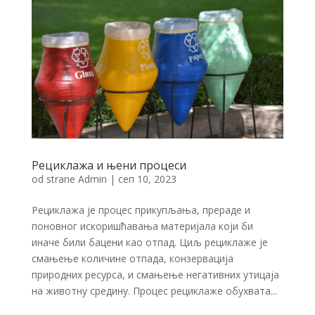
Рециклажа и њени процеси
od strane
Admin
|
сеп 10, 2023
Рециклажа је процес прикупљања, прераде и
поновног искоришћавања материјала који би
иначе били бацени као отпад. Циљ рециклаже је
смањење количине отпада, конзервација
природних ресурса, и смањење негативних утицаја
на животну средину. Процес рециклаже обухвата...