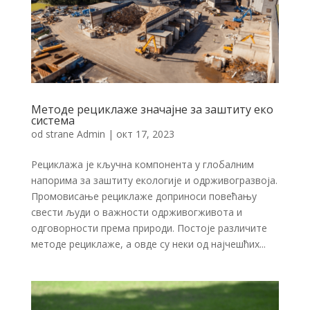
Методе рециклаже значајне за заштиту еко
система
od strane
Admin
|
окт 17, 2023
Рециклажа је кључна компонента у глобалним
напорима за заштиту екологије и одрживогразвоја.
Промовисање рециклаже доприноси повећању
свести људи о важности одрживогживота и
одговорности према природи. Постоје различите
методе рециклаже, а овде су неки од најчешћих...