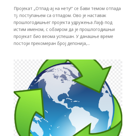
Пројекат „Отпад-ај на нету!“ се бави темом отпада
тј. поступањем са отпадом. Ово је наставак
прошлогодишњег пројекта удружења Лајф под
истим именом, с обзиром да је прошлогодишњи
пројекат био веома успешан. У данашње време
постоји прекомеран број депонија,...