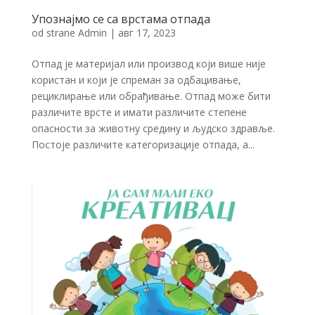
Упознајмо се са врстама отпада
od strane
Admin
|
авг 17, 2023
Отпад је материјал или производ који више није
користан и који је спреман за одбацивање,
рециклирање или обрађивање. Отпад може бити
различите врсте и имати различите степене
опасности за животну средину и људско здравље.
Постоје различите категоризације отпада, а...