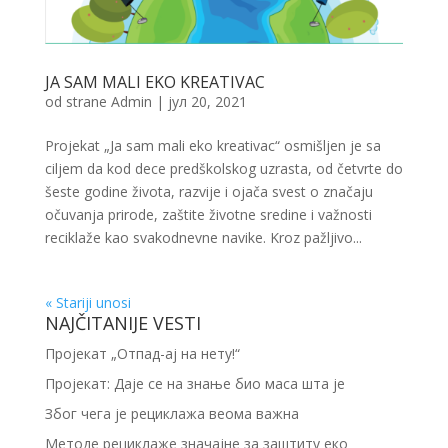
JA SAM MALI EKO KREATIVAC
od strane
Admin
|
јул 20, 2021
Projekat „Ja sam mali eko kreativac“ osmišljen je sa
ciljem da kod dece predškolskog uzrasta, od četvrte do
šeste godine života, razvije i ojača svest o značaju
očuvanja prirode, zaštite životne sredine i važnosti
reciklaže kao svakodnevne navike. Kroz pažljivo...
« Stariji unosi
NAJČITANIJE VESTI
Пројекат „Отпад-ај на нету!“
Пројекат: Даје се на знање био маса шта је
Због чега је рециклажа веома важна
Методе рециклаже значајне за заштиту еко