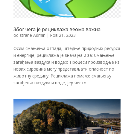
Због чега је рециклажа веома важна
od strane
Admin
|
нов 21, 2023
Осим смањења отпада, штедње природних ресурса
и енергије, рециклажа је значајна и за: Смањење
загађења ваздуха и воде:o Процеси производње из
нових сировина могу представљати опасност по
животну средину. Рециклажа помаже смањењу
загађења ваздуха и воде, јер често...